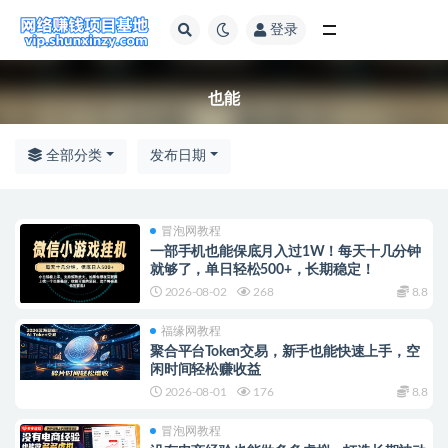
登录
全部
也能
全部分类
发布日期
冒泡网教程
一部手机也能保底月入过1W！每天十几分钟
就够了，单日轻松500+，长期稳定！
2026-08-02
268
8.8
福缘网教程
聚合平台Token交易，新手也能快速上手，空
闲时间轻松赚收益
2026-08-01
176
8.8
冒泡网教程