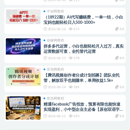
中创网教程
（18922期）AI代写赚稿费，一单一结，小白
宝妈也能轻松日入500-1000+
2026-06-16
675
8.8
福缘网教程
拼多多代运营，小白也能轻松月入过万，真实
运营数据可查，全托管代运营
2026-06-15
278
8.8
冒泡网教程
【腾讯视频创作者分成计划招募】团队全托
管，解放双手也能賺米，单周收益1.5k+
2026-06-14
289
8.8
冒泡网教程
精通Facebook广告投放，预算有限也能快速
实现盈利，小中型企业主必备【原创双语字
幕】
2026-06-11
695
8.8