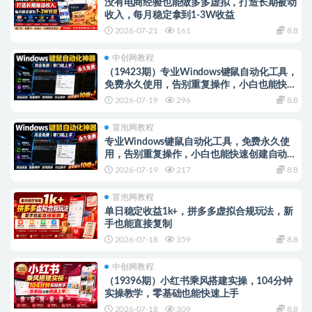
没有电商经验也能做多多虚拟，打造长期被动
收入，每月稳定拿到1-3W收益
2026-07-21
161
8.8
中创网教程
（19423期）专业Windows键鼠自动化工具，
免费永久使用，告别重复操作，小白也能快速
创建自动化脚本 点点精灵
2026-07-19
296
8.8
冒泡网教程
专业Windows键鼠自动化工具，免费永久使
用，告别重复操作，小白也能快速创建自动化
脚本 点点精灵
2026-07-19
217
8.8
冒泡网教程
单日稳定收益1k+，拼多多虚拟合规玩法，新
手也能直接复制
2026-07-18
359
8.8
中创网教程
（19396期）小红书乘风搭建实操，104分钟
实操教学，零基础也能快速上手
2026-07-18
309
8.8