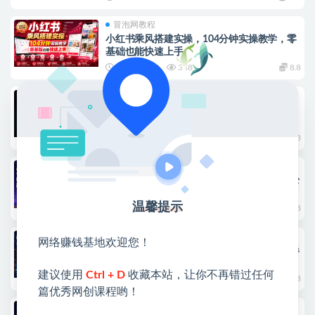
冒泡网教程
小红书乘风搭建实操，104分钟实操教学，零
基础也能快速上手
2026-07-18
388
8.8
中创网教程
（19362期）Codex设计创造课-2期，小白也
能掌握的Codex设计创造技巧，把机械工作交
给AI，把创作主动权留给自己
2026-07-17
297
8.8
冒泡网教程
AI代写賺稿费，一单一结，小白宝妈也能轻松
月入2W+，确定性收益
温馨提示
2026-07-17
301
8.8
冒泡网教程
网络赚钱基地欢迎您！
闲鱼电影票新玩法：全自动操作模式，天天爆
单，0投入稳定进账300+，小白也能快速上手
建议使用
Ctrl + D
收藏本站，让你不再错过任何
2026-07-17
394
8.8
篇优秀网创课程哟！
冒泡网教程