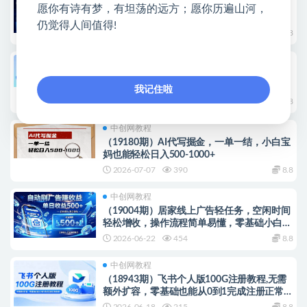
Codex设计创造课，小白也能掌握的Codex设
愿你有诗有梦，有坦荡的远方；愿你历遍山河，
计创造技巧，把机械工作交给AI，把创作主动
仍觉得人间值得!
权留给自己
2026-07-17
200
8.8
福缘网教程
0粉丝也可以做的头条项目！不露脸、不花
钱，靠“AI视觉赛道”也能轻松变现200+
我记住啦
2026-07-13
803
8.8
中创网教程
（19180期）AI代写掘金，一单一结，小白宝
妈也能轻松日入500-1000+
2026-07-07
390
8.8
中创网教程
（19004期）居家线上广告轻任务，空闲时间
轻松增收，操作流程简单易懂，零基础小白也
能快速上手
2026-06-22
454
8.8
中创网教程
（18943期）飞书个人版100G注册教程,无需
额外扩容，零基础也能从0到1完成注册正常使
用。
2026-06-18
215
8.8