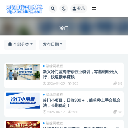
登录
全部
冷门
全部分类
发布日期
福缘网教程
新兴冷门蓝海陪诊行业特训，零基础轻松入
行，快速接单赚钱
2026-04-25
305
8.8
福缘网教程
冷门小项目，日收300＋，简单秒上手合规合
法，长期稳定！
2026-04-17
580
8.8
福缘网教程