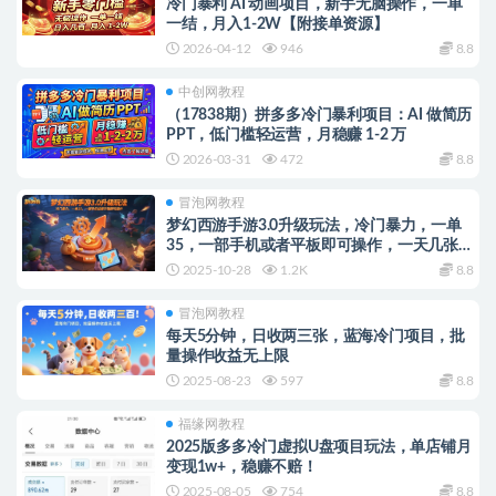
冷门暴利 AI 动画项目，新手无脑操作，一单
一结，月入1-2W【附接单资源】
2026-04-12
946
8.8
中创网教程
（17838期）拼多多冷门暴利项目：AI 做简历
PPT，低门槛轻运营，月稳赚 1-2 万
2026-03-31
472
8.8
冒泡网教程
梦幻西游手游3.0升级玩法，冷门暴力，一单
35，一部手机或者平板即可操作，一天几张轻
轻松松
2025-10-28
1.2K
8.8
冒泡网教程
每天5分钟，日收两三张，蓝海冷门项目，批
量操作收益无上限
2025-08-23
597
8.8
福缘网教程
2025版多多冷门虚拟U盘项目玩法，单店铺月
变现1w+，稳赚不赔！
2025-08-05
754
8.8