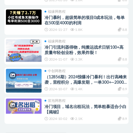
福缘网教程
冷门暴利，超级简单的项目0成本玩法，每单
在500至4000的利润
2024-11-27
1.8K
8.8
福缘网教程
冷门引流利器得物，纯搬运战术日斩100+高
质量年轻创业粉，效果炸裂！
2024-11-07
3.3K
8.8
中创网教程
（12856期）2024惊爆冷门暴利！出行高峰来
袭，里程积分，高爆发期，一单300+—2000…
2024-10-07
1.4K
8.9
冒泡网教程
冷门项目，域名出租玩法，简单粗暴适合小白
【揭秘】
2024-10-02
2.1K
8.9