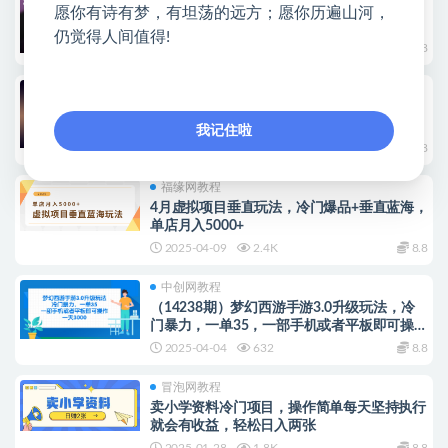
Steam账号找回项目，冷门蓝海，0成本，需
愿你有诗有梦，有坦荡的远方；愿你历遍山河，
求极大
仍觉得人间值得!
2025-05-21
858
8.8
冒泡网教程
冷门游戏全自动搬砖，独家技术，稳定无风
险，可矩阵月入5k，小白可做
我记住啦
2025-04-14
354
8.8
福缘网教程
4月虚拟项目垂直玩法，冷门爆品+垂直蓝海，
单店月入5000+
2025-04-09
2.4K
8.8
中创网教程
（14238期）梦幻西游手游3.0升级玩法，冷
门暴力，一单35，一部手机或者平板即可操…
2025-04-04
632
8.8
冒泡网教程
卖小学资料冷门项目，操作简单每天坚持执行
就会有收益，轻松日入两张
2025-01-28
1.8K
8.8