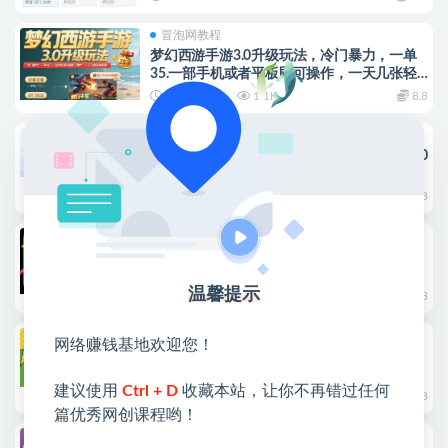
冒泡网教程
梦幻西游手游3.0升级玩法，冷门暴力，一单
35.一部手机或者平板即可操作，一天几张轻
轻松松
2025-07-31
1.1K
8.8
冒泡网教程
小红书冷门项目一天收益9张，市场需求大，0
成本，可复制性强可以矩阵操作
2025-07-14
1.4K
8.8
冒泡网教程
抖音手游蛋仔派对全新变现，一天3.5k，冷门
挣钱玩法，一部手机可操作
温馨提示
2025-06-29
1.7K
8.8
中创网教程
网络赚钱基地欢迎您！
（15093期）抖音手游蛋仔派对全新变现，一
天3500，冷门赚钱玩法，一部手机可操作
建议使用
Ctrl + D
收藏本站，让你不再错过任何
2025-06-15
1.5K
8.8
篇优秀网创课程哟！
冒泡网教程