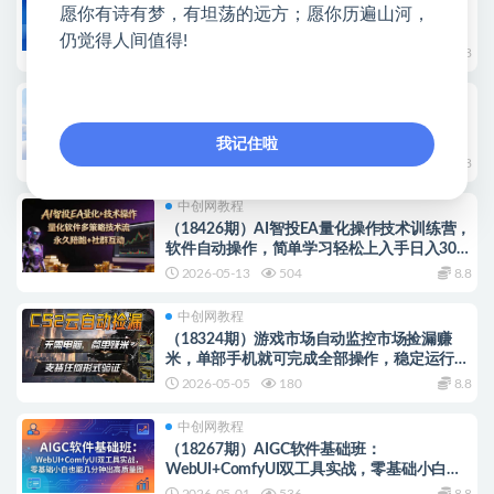
26年4月最新抖音起号涨粉技术，简单操作，
愿你有诗有梦，有坦荡的远方；愿你历遍山河，
3天涨1000粉，亲测有效
仍觉得人间值得!
2026-05-13
238
8.8
冒泡网教程
头条托管懒人项目，每天仅需10分钟，月入
2000+，纯无脑操作，手机就能操作
我记住啦
2026-05-13
960
8.8
中创网教程
（18426期）AI智投EA量化操作技术训练营，
软件自动操作，简单学习轻松上入手日入30-
100U
2026-05-13
504
8.8
中创网教程
（18324期）游戏市场自动监控市场捡漏赚
米，单部手机就可完成全部操作，稳定运行多
年，支持任何形式验证…
2026-05-05
180
8.8
中创网教程
（18267期）AIGC软件基础班：
WebUI+ComfyUI双工具实战，零基础小白也
能几分钟出高质量图
2026-05-01
536
8.8