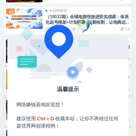
中创网教程
（18532期）全域电商投放进阶实战课：体系
化起号框架+计划搭建+拉新收割，让电商运营
更简单高效
2026-05-19
305
8.8
中创网教程
（18513期）最新AI量化交易5.0，小白轻松操
作，绿色稳定！日入1000+
2026-05-19
328
8.8
冒泡网教程
最新录屏搞钱平台！无需复杂操作，简单录屏
就能賺米，一小时稳入30+，多号操作一天轻
松突破300+
温馨提示
2026-05-18
608
8.8
冒泡网教程
网络赚钱基地欢迎您！
TK短视频二创搬运最新技术，操作简单，过
原创不违规
建议使用
Ctrl + D
收藏本站，让你不再错过任何
2026-05-13
340
8.8
篇优秀网创课程哟！
冒泡网教程