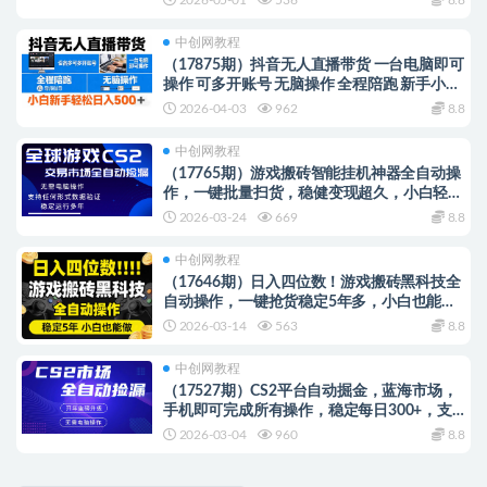
中创网教程
（17875期）抖音无人直播带货 一台电脑即可
操作 可多开账号 无脑操作 全程陪跑 新手小白
轻松 日入500+
2026-04-03
962
8.8
中创网教程
（17765期）游戏搬砖智能挂机神器全自动操
作，一键批量扫货，稳健变现超久，小白轻松
入门，一…
2026-03-24
669
8.8
中创网教程
（17646期）日入四位数！游戏搬砖黑科技全
自动操作，一键抢货稳定5年多，小白也能
做，手把手带
2026-03-14
563
8.8
中创网教程
（17527期）CS2平台自动掘金，蓝海市场，
手机即可完成所有操作，稳定每日300+，支
持任何形式验证
2026-03-04
960
8.8