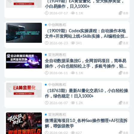
（19349期）EA黄金量化 ，全天候挣美金，
小白易操作，日入1000+
2026-07-17
1.1K
8.8
中创网教程
（19009期）Codex实操课程：自动操作本地
文件+开发网站上线+Skills实操，AI编程全技
能
2026-06-23
341
8.8
冒泡网教程
全自动数据采集挂G，全网首码项目，简单易
操作，小白也能轻松上手，多账号操作，轻松
日入500+
2026-06-11
1.1K
8.8
中创网教程
（18763期）最新AI量化交易5.0，小白轻松操
作，绿色稳定！日入1000+
2026-06-07
1.2K
8.8
冒泡网教程
微博蓝海项目1.0_各种Sao操作整理+AI引流拆
解，喂饭级教学
2026-06-02
427
8.8