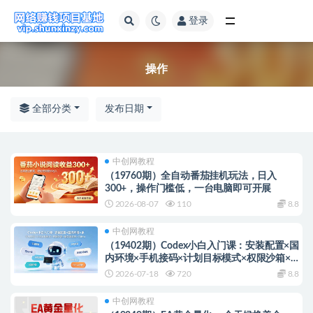
登录
全部
操作
全部分类
发布日期
中创网教程
（19760期）全自动番茄挂机玩法，日入
300+，操作门槛低，一台电脑即可开展
2026-08-07
110
8.8
中创网教程
（19402期）Codex小白入门课：安装配置×国
内环境×手机接码×计划目标模式×权限沙箱×
服务器连接×GitHub操作
2026-07-18
720
8.8
中创网教程