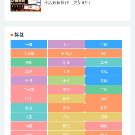
开店必备操作（更新8月）
标签
一键
上手
也能
亚马逊
全自动
冷门
剪辑
副业
单号
单日
头条
实战
封号
小红
就能
工作流
干货
广告
快手
批量
操作
收益
教你
教程
文案
月入
流量
淘宝
玩法
矩阵