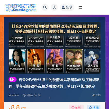
登录
全部
#
抖音24W粉丝博主的爱情国风动漫动画深度解读教
程，零基础解锁抖音精选独家收益，单日1k+长期稳定
admin
2026-06-14
243
8.8
收藏
签到
¥
元宝