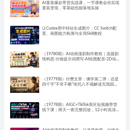
AI童装爆款带货实战课，一节课教会你实现
童装变现，零基础也能落地实操
让Codex用中转站生成图片：CC Switch配
置、画图能力检测与全局Skill教程
（19780期）AI动画漫剧制作教程｜选题剧
情构思·分镜提示词撰写·AI绘图配音·2D动
画制作·剪映实操完成完整漫剧成片
（19779期）付费文章：佛学第二弹：还是
四个字“不常不断”依托八不偈解读无我因果
连续之理
（19778期）AIGC×TikTok美区短视频带货
线下课；两天一夜完整回放，12小时高清视
频收录头部操盘手全流程教学