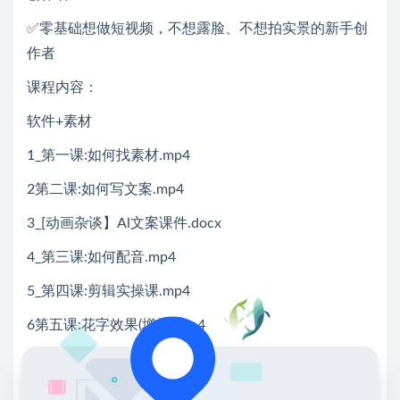
✅零基础想做短视频，不想露脸、不想拍实景的新手创
作者
课程内容：
软件+素材
1_第一课:如何找素材.mp4
2第二课:如何写文案.mp4
3_[动画杂谈】Al文案课件.docx
4_第三课:如何配音.mp4
5_第四课:剪辑实操课.mp4
6第五课:花字效果(增量).mp4
7第六课:剪辑后的优化.mp4
8 wink-wbdpcka12-NJr6Fv installer.exe