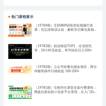
热门课程展示
（19784期）互联网IP训练营短视频打造
课；先忘掉错误认知，解析百亿曝光真相，
重新树立内容创作方向感与收入模型认知
（19783期）副业精选TOP1，全流程托
管，24小时见收益，单号轻松日入500+
（19782期）公众号轻量化掘金项目，两分
钟极简操作日稳收益 100-200+
（19781期）任推邦任课堂全套付费课程；
网盘拉新短剧小说多平台变现，从入门到高
阶零基础也能轻松上手实操