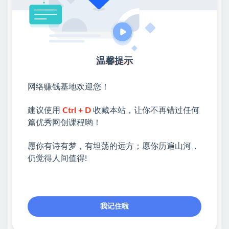
9_第七节课:上传发布封面标题.mp4
10第八节课:如何快速起号.mp4
飞书教程(看这里)包含所有视频课.txt
温馨提示
拳击芭蕾深度解读.docx
网络赚钱基地欢迎您！
*提示本文仅为介绍，不构成任何收益承诺，变现效果
因人而异，需结合自身努力与实操，合理运用所学内
建议使用
Ctrl + D
收藏本站，让你不再错过任何
容，同时严格遵守平台相关规则与相关法律法规*
篇优秀网创课程哟！
愿你有诗有梦，有坦荡的远方；愿你历遍山河，
💖课程资料【免费】领取教程💖
仍觉得人间值得!
①：点击右上角【
】三个点
②：选择【在浏览器打开】
我记住啦
③：点击右上方【登录】领取