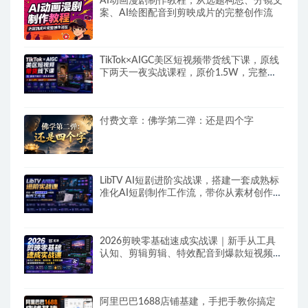
AI动画漫剧制作教程，从选题构思、分镜文
案、AI绘图配音到剪映成片的完整创作流
TikTok×AIGC美区短视频带货线下课，原线
下两天一夜实战课程，原价1.5W，完整收
录12小时高清授课视频
付费文章：佛学第二弹：还是四个字
LibTV AI短剧进阶实战课，搭建一套成熟标
准化AI短剧制作工作流，带你从素材创作走
向专业镜头叙事
2026剪映零基础速成实战课｜新手从工具
认知、剪辑剪辑、特效配音到爆款短视频完
整制作一站式教学
阿里巴巴1688店铺基建，手把手教你搞定