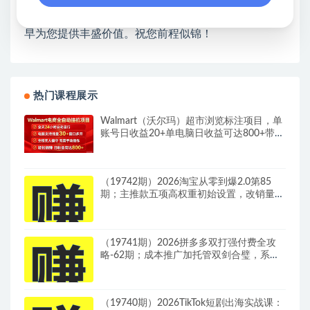
开启网络之门，广受好评！
❤如果您也依存于互联网，欢迎加入本站会员，将尽
早为您提供丰盛价值。祝您前程似锦！
热门课程展示
Walmart（沃尔玛）超市浏览标注项目，单
账号日收益20+单电脑日收益可达800+带分
佣机制
（19742期）2026淘宝从零到爆2.0第85
期；主推款五项高权重初始设置，改销量评
晒秒单快速破零积累基础权重
（19741期）2026拼多多双打强付费全攻
略-62期；成本推广加托管双剑合璧，系统
讲解7种付费玩法优劣势与选择策略
（19740期）2026TikTok短剧出海实战课：