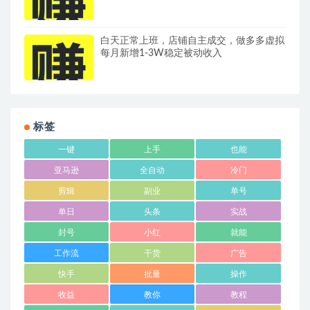
松解锁伙伴计划+精选收益
白天正常上班，店铺自主成交，做多多虚拟
每月新增1-3W稳定被动收入
标签
一键
上手
也能
亚马逊
全自动
冷门
剪辑
副业
单号
单日
头条
实战
封号
小红
就能
工作流
干货
广告
快手
批量
操作
收益
教你
教程