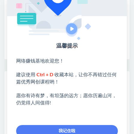
③：点击右上方【登录】领取
限时活动：注册新用户赠送VIP
温馨提示
收藏
海报
链接
网络赚钱基地欢迎您！
建议使用
Ctrl + D
收藏本站，让你不再错过任何
网赚基地简介
篇优秀网创课程哟！
站长微信：无
愿你有诗有梦，有坦荡的远方；愿你历遍山河，
❤本站：本站整合多方资源站，主要面向互联网创业
仍觉得人间值得!
类&副业类，资源丰富 物超所值。
❤能助您：找项目 + 低成本创业 + 减少信息差 + 见识
各种项目 + 提升网创认知。
❤本站为众多团队提供了重要价值，也为众多创业者
我记住啦