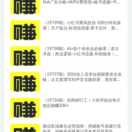
IAA广告分账×IAP付费变现×账号搭建×平台
规则×双轨爆发×回款全流程
（19739期）小红书乘风投放-100分钟实操
课｜开户返点·标准投搭建·莱卡定向，新店
建模撬动笔记自然流量全套教学
（19738期）AI+新个体创业必修课｜道法
术器｜商业逻辑·小红书流量·AI智能体｜低
成本打造个人变现小生意全套教学
（19737期）2026名人语录短视频赛道全攻
略；从文案撰写到声音克隆部署，系统掌握
涨粉变现双赢制作技术
（19736期）别再瞎打工！小程序副业每天
稳定躺赚200+
微信私域量化运营指南：搭建账号基建打造
热号，脱敏风控规避运营各类高危风险