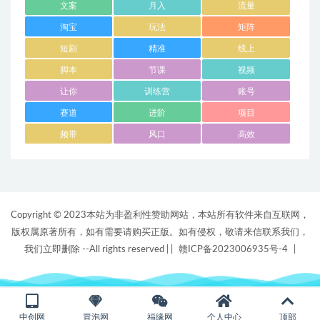
文案
月入
流量
淘宝
玩法
矩阵
短剧
精准
线上
脚本
节课
视频
让你
训练营
账号
赛道
进阶
项目
频带
风口
高效
Copyright © 2023本站为非盈利性赞助网站，本站所有软件来自互联网，
版权属原著所有，如有需要请购买正版。如有侵权，敬请来信联系我们，
我们立即删除 --All rights reserved |
|
赣ICP备2023006935号-4
|
中创网
冒泡网
福缘网
个人中心
顶部