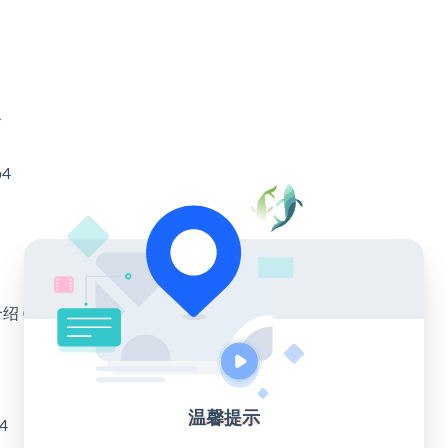
4
p4
 01_1.mp4
温馨提示
4