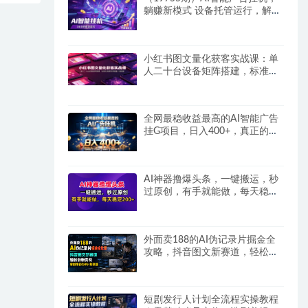
躺赚新模式 设备托管运行，解放
双手持续变现
小红书图文量化获客实战课：单
人二十台设备矩阵搭建，标准化
流程高效批量引流获客
全网最稳收益最高的AI智能广告
挂G项目，日入400+，真正的躺
賺项目
AI神器撸爆头条，一键搬运，秒
过原创，有手就能做，每天稳定
200+
外面卖188的AI伪记录片掘金全
攻略，抖音图文新赛道，轻松涨
粉变现，拿创作者伙伴计划收益
【文档】
短剧发行人计划全流程实操教程