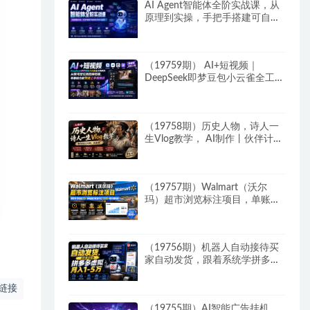
AI Agent智能体全阶实战课，从
原理到实操，手把手搭建可自动
运行的AI Agent
（19759期） AI+短视频｜
DeepSeek即梦豆包小云雀全工具
教学，从账号定位到剪映剪辑，
零基础也能快速上手做爆款
（19758期）历史人物，诗人一
生Vlog教学， AI制作丨伙伴计划
丨精选收益丨商单收徒 ，新领域
红利期，抓紧做
（19757期）Walmart（沃尔
玛）超市浏览标注项目，单账号
日收益20+ 单电脑日收益可达
1000+带分佣机制
（19756期）机器人自动接待买
家自动发货，跟着系统学拼多多
虚拟月入1-5万
链接
（19755期）AI智能广告挂机，