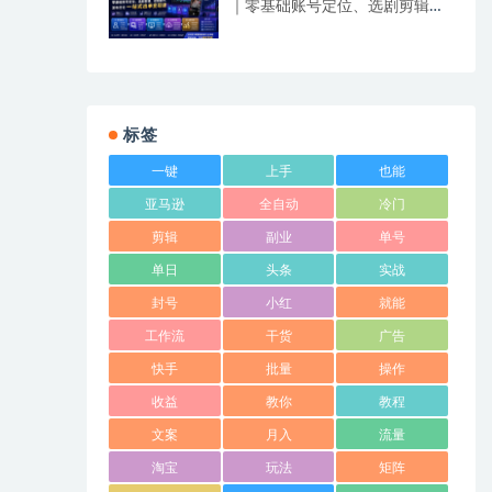
｜零基础账号定位、选剧剪辑、
视频制作、发布优化一站式出单
变现课​
标签
一键
上手
也能
亚马逊
全自动
冷门
剪辑
副业
单号
单日
头条
实战
封号
小红
就能
工作流
干货
广告
快手
批量
操作
收益
教你
教程
文案
月入
流量
淘宝
玩法
矩阵