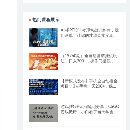
热门课程展示
AI+PPT设计变现实战训练营，我
们派单，让你的才华直接变现，
三大核心模块带你构建Al设计x派
单变现的完整闭环
（19760期）全自动番茄挂机玩
法，日入300+，操作门槛低，一
台电脑即可开展
【新模式发布】手机全自动撸金
项目，3台手机一天200+，保姆
级教程及全套工具
游戏挂G全流程笔记分享，CSGO
游戏搬砖，小白看了当天学会见
收益