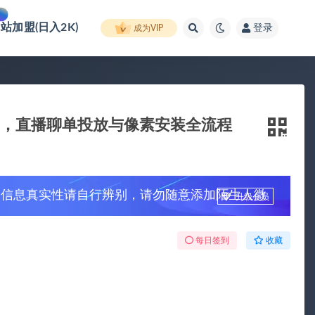
网站加盟(日入2K)
登录
成为VIP
户结构，直播聊单投放与像素安装全流程
，信息真实性请自行辨别，请勿随意添加陌生人微
升级会员
每日签到
收藏