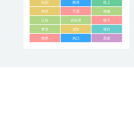
短剧
精准
线上
脚本
节课
视频
让你
训练营
账号
赛道
进阶
项目
频带
风口
高效