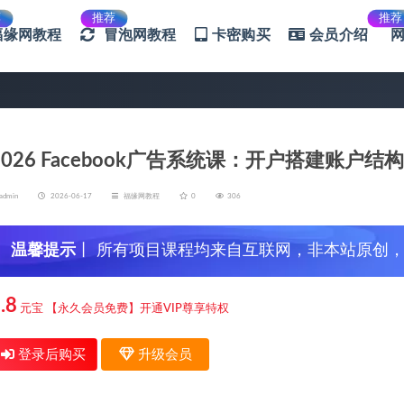
荐
推荐
推荐
福缘网教程
冒泡网教程
卡密购买
会员介绍
2026 Facebook广告系统课：开户搭建账
admin
2026-06-17
福缘网教程
0
306
温馨提示
丨 所有项目课程均来自互联网，非本站原创
信，谨防上当受骗！
.8
元宝
【永久会员免费】开通VIP尊享特权
登录后购买
升级会员