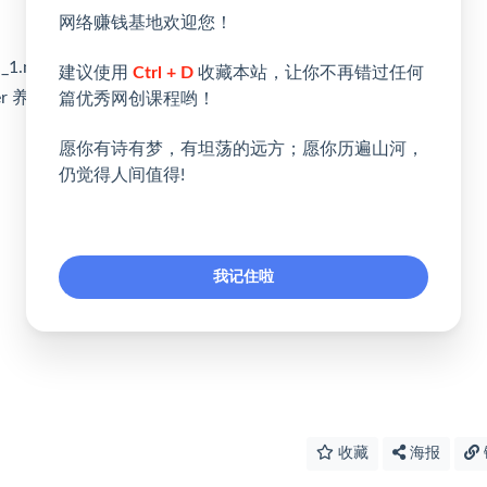
网络赚钱基地欢迎您！
1.mp4
建议使用
Ctrl + D
收藏本站，让你不再错过任何
r 养号_1.mp4
篇优秀网创课程哟！
愿你有诗有梦，有坦荡的远方；愿你历遍山河，
仍觉得人间值得!
我记住啦
收藏
海报