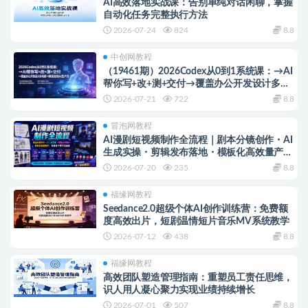
AI高效落地实战课：告别单纯对话闲聊，掌握
自动化任务完整执行方法
2026-07-24
824
8.8
中创网教程
（19461期）2026Codex从0到1系统课：→AI
帮你写+改+测+交付→覆盖办公开发设计多场
景→解锁高效AI生产力
2026-07-21
722
8.8
冒泡网教程
AI漫剧短视频制作全流程｜剧本分镜创作・AI
生成实操・剪辑发布落地・模板化高效量产，
零基础手把手实战课
2026-07-20
235
8.8
福缘网教程
Seedance2.0超级个体AI创作训练营：免费额
度高效出片，短剧温情短片音乐MV系统教学
2026-07-12
438
8.8
福缘网教程
高效团队塑造管理指南：重塑员工责任思维，
识人用人凝心聚力实现业绩持续增长
2026-07-01
507
8.8