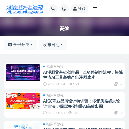
登录
全部
高效
全部分类
发布日期
福缘网教程
AI漫剧零基础创作课：全链路制作流程，熟练
主流AI工具高效产出漫剧成片
2026-08-04
163
8.8
福缘网教程
AIGC商业品牌设计特训营：多元风格标志设
计方法，插画海报包装AI高效出图
2026-08-01
171
8.8
福缘网教程