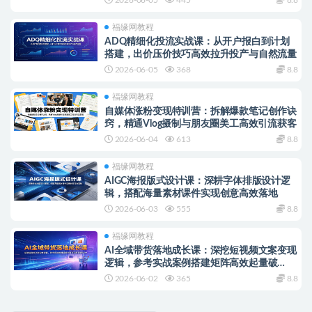
福缘网教程
ADQ精细化投流实战课：从开户报白到计划
搭建，出价压价技巧高效拉升投产与自然流量
2026-06-05
368
8.8
福缘网教程
自媒体涨粉变现特训营：拆解爆款笔记创作诀
窍，精通Vlog摄制与朋友圈美工高效引流获客
2026-06-04
613
8.8
福缘网教程
AIGC海报版式设计课：深耕字体排版设计逻
辑，搭配海量素材课件实现创意高效落地
2026-06-03
555
8.8
福缘网教程
AI全域带货落地成长课：深挖短视频文案变现
逻辑，参考实战案例搭建矩阵高效起量破
GMV
2026-06-02
365
8.8