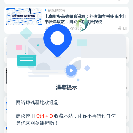
福缘网教程
电商财务高效做账课程：抖音淘宝拼多多小红
书账单取数，自动表格做账报税
2026-07-01
321
8.8
福缘网教程
电商财务自动化高效实操课：Excel数据建模
搭配影刀机器人，订单资金报表一键自动对账
2026-06-30
280
8.8
福缘网教程
2026新媒体IP极简获客：15分钟手机快速成
片，拍摄剪辑搭配AI工具高效引流
温馨提示
2026-06-16
1.1K
8.8
福缘网教程
网络赚钱基地欢迎您！
OpenClaw自动化实操课：从软件安装配置到
指令实操，实现批量高效运营
建议使用
Ctrl + D
收藏本站，让你不再错过任何
2026-06-15
609
8.8
篇优秀网创课程哟！
福缘网教程