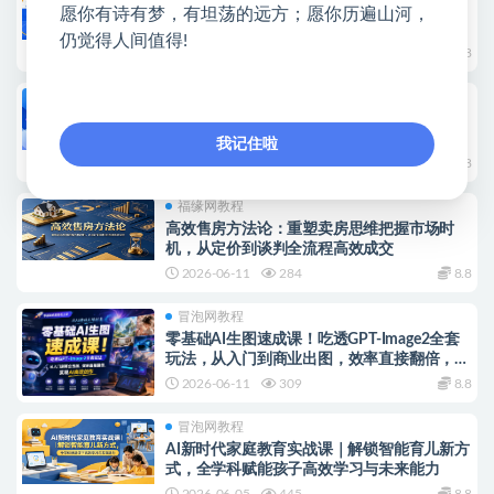
全媒体爆款内容策划营：黄金3秒开头与标题
愿你有诗有梦，有坦荡的远方；愿你历遍山河，
海报玩法，六大运营硬核技能高效变现
仍觉得人间值得!
2026-06-14
579
8.8
福缘网教程
前沿AI设计实战课：精通SD、MJ与PS协同用
法，掌握高效AI辅助设计方法
我记住啦
2026-06-13
364
8.8
福缘网教程
高效售房方法论：重塑卖房思维把握市场时
机，从定价到谈判全流程高效成交
2026-06-11
284
8.8
冒泡网教程
零基础AI生图速成课！吃透GPT-Image2全套
玩法，从入门到商业出图，效率直接翻倍，实
现AI高效创作
2026-06-11
309
8.8
冒泡网教程
AI新时代家庭教育实战课｜解锁智能育儿新方
式，全学科赋能孩子高效学习与未来能力
2026-06-05
445
8.8