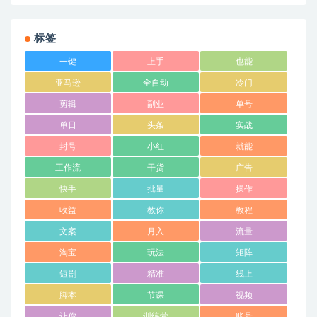
标签
一键
上手
也能
亚马逊
全自动
冷门
剪辑
副业
单号
单日
头条
实战
封号
小红
就能
工作流
干货
广告
快手
批量
操作
收益
教你
教程
文案
月入
流量
淘宝
玩法
矩阵
短剧
精准
线上
脚本
节课
视频
让你
训练营
账号