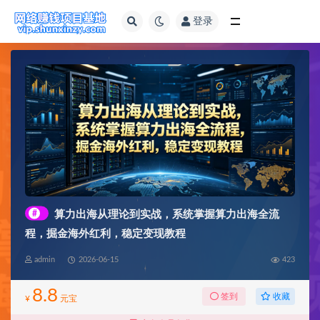
登录
全部
#
算力出海从理论到实战，系统掌握算力出海全流
程，掘金海外红利，稳定变现教程
admin
2026-06-15
423
8.8
收藏
签到
¥
元宝