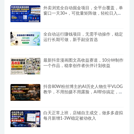
外卖浏览全自动掘金项目，全平台覆盖，单
窗口一天30+，可批量矩阵做，轻松日入
500+
全自动运行賺钱项目，无需手动操作，稳定
运行长期可做，新手副业首选
最新抖音漫画图文高收益赛道，10分钟制作
一个作品，稳拿创作者伙伴计划收益
抖音80W粉丝博主的AI历史人物生平VLOG
教学，不用拍摄不用露脸，AI帮你搞定，轻
松解锁伙伴计划+精选收益
白天正常上班，店铺自主成交，做多多虚拟
每月新增1-3W稳定被动收入