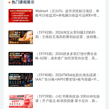
热门课程展示
Walmart（沃尔玛）超市浏览标注项目，单
账号日收益20+单电脑日收益可达800+带分
佣机制
（19742期）2026淘宝从零到爆2.0第85
期；主推款五项高权重初始设置，改销量评
晒秒单快速破零积累基础权重
（19741期）2026拼多多双打强付费全攻
略-62期；成本推广加托管双剑合璧，系统
讲解7种付费玩法优劣势与选择策略
（19740期）2026TikTok短剧出海实战课：
IAA广告分账×IAP付费变现×账号搭建×平台
规则×双轨爆发×回款全流程
（19739期）小红书乘风投放-100分钟实操
课｜开户返点·标准投搭建·莱卡定向，新店
建模撬动笔记自然流量全套教学