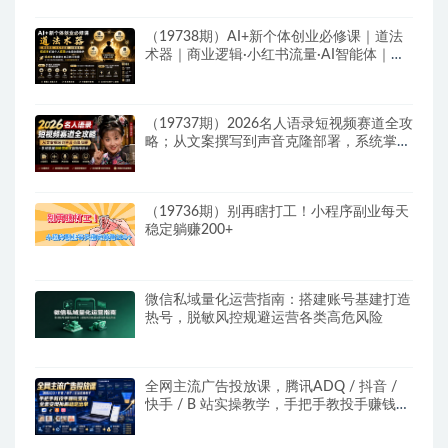
（19738期）AI+新个体创业必修课｜道法
术器｜商业逻辑·小红书流量·AI智能体｜低
成本打造个人变现小生意全套教学
（19737期）2026名人语录短视频赛道全攻
略；从文案撰写到声音克隆部署，系统掌握
涨粉变现双赢制作技术
（19736期）别再瞎打工！小程序副业每天
稳定躺赚200+
微信私域量化运营指南：搭建账号基建打造
热号，脱敏风控规避运营各类高危风险
全网主流广告投放课，腾讯ADQ / 抖音 /
快手 / B 站实操教学，手把手教投手赚钱变
现，全套变现拆解稳定出单