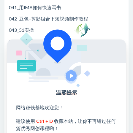
041_用IMA如何快速写书
042_豆包+剪影组合下短视频制作教程
043_51实操
044_52实操
045_53实操
046_54实操
047_55实操
048_56实操
温馨提示
049_57实操
网络赚钱基地欢迎您！
050_58实操
051_个人算力出海理论与实战第1讲丨从0到1构建新商
建议使用
Ctrl + D
收藏本站，让你不再错过任何
篇优秀网创课程哟！
业帝国