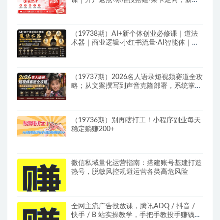
建模撬动笔记自然流量全套教学
（19738期）AI+新个体创业必修课｜道法
术器｜商业逻辑·小红书流量·AI智能体｜低
成本打造个人变现小生意全套教学
（19737期）2026名人语录短视频赛道全攻
略；从文案撰写到声音克隆部署，系统掌握
涨粉变现双赢制作技术
（19736期）别再瞎打工！小程序副业每天
稳定躺赚200+
微信私域量化运营指南：搭建账号基建打造
热号，脱敏风控规避运营各类高危风险
全网主流广告投放课，腾讯ADQ / 抖音 /
快手 / B 站实操教学，手把手教投手赚钱变