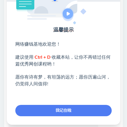
打造专属AI生产力工具库，大幅提升办公、创作、学习
全场景效率
拥有可对外交付的Skill资产，可承接定制化服务接单变
温馨提示
现，实现技能增收
*提示本文仅为介绍，不构成任何收益承诺，变现效果
网络赚钱基地欢迎您！
因人而异，需结合自身努力与实操，合理运用所学内
建议使用
Ctrl + D
收藏本站，让你不再错过任何
容，同时严格遵守平台相关规则与相关法律法规*
篇优秀网创课程哟！
💖课程资料【免费】领取教程💖
愿你有诗有梦，有坦荡的远方；愿你历遍山河，
仍觉得人间值得!
①：点击右上角【
】三个点
②：选择【在浏览器打开】
③：点击右上方【登录】领取
我记住啦
限时活动：注册新用户赠送VIP