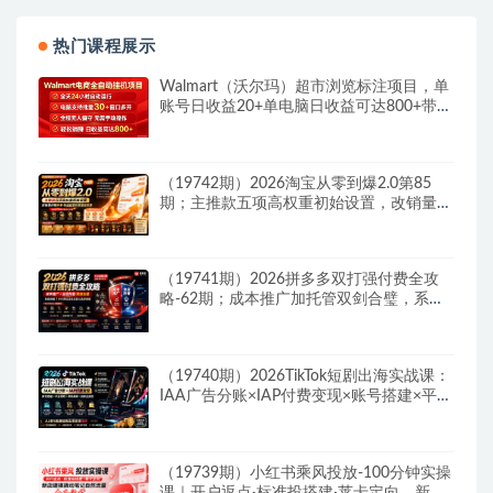
热门课程展示
Walmart（沃尔玛）超市浏览标注项目，单
账号日收益20+单电脑日收益可达800+带分
佣机制
（19742期）2026淘宝从零到爆2.0第85
期；主推款五项高权重初始设置，改销量评
晒秒单快速破零积累基础权重
（19741期）2026拼多多双打强付费全攻
略-62期；成本推广加托管双剑合璧，系统
讲解7种付费玩法优劣势与选择策略
（19740期）2026TikTok短剧出海实战课：
IAA广告分账×IAP付费变现×账号搭建×平台
规则×双轨爆发×回款全流程
（19739期）小红书乘风投放-100分钟实操
课｜开户返点·标准投搭建·莱卡定向，新店