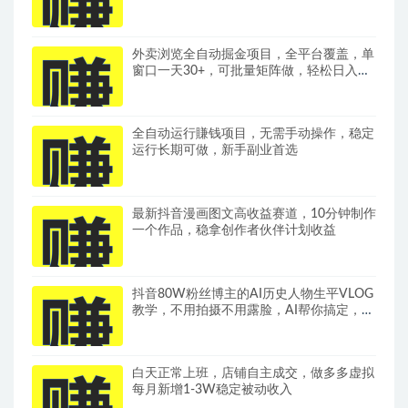
现，全套变现拆解稳定出单
外卖浏览全自动掘金项目，全平台覆盖，单
窗口一天30+，可批量矩阵做，轻松日入
500+
全自动运行賺钱项目，无需手动操作，稳定
运行长期可做，新手副业首选
最新抖音漫画图文高收益赛道，10分钟制作
一个作品，稳拿创作者伙伴计划收益
抖音80W粉丝博主的AI历史人物生平VLOG
教学，不用拍摄不用露脸，AI帮你搞定，轻
松解锁伙伴计划+精选收益
白天正常上班，店铺自主成交，做多多虚拟
每月新增1-3W稳定被动收入