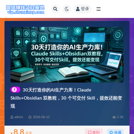
登录
全部
#
30天打造你的AI生产力库！Claude
Skills+Obsidian 双教程，30 个可交付 Skill，提效还能变
现
admin
2026-06-15
1.2K
8.8
收藏
签到
¥
元宝