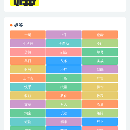
标签
一键
上手
也能
亚马逊
全自动
冷门
剪辑
副业
单号
单日
头条
实战
封号
小红
就能
工作流
干货
广告
快手
批量
操作
收益
教你
教程
文案
月入
流量
淘宝
玩法
矩阵
短剧
精准
线上