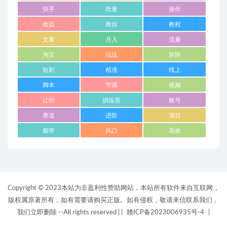
快手
批量
操作
收益
教你
教程
文案
月入
流量
淘宝
玩法
矩阵
短剧
精准
线上
脚本
节课
视频
让你
训练营
账号
赛道
进阶
项目
频带
风口
高效
Copyright © 2023本站为非盈利性赞助网站，本站所有软件来自互联网，
版权属原著所有，如有需要请购买正版。如有侵权，敬请来信联系我们，
我们立即删除 --All rights reserved |
|
赣ICP备2023006935号-4
|