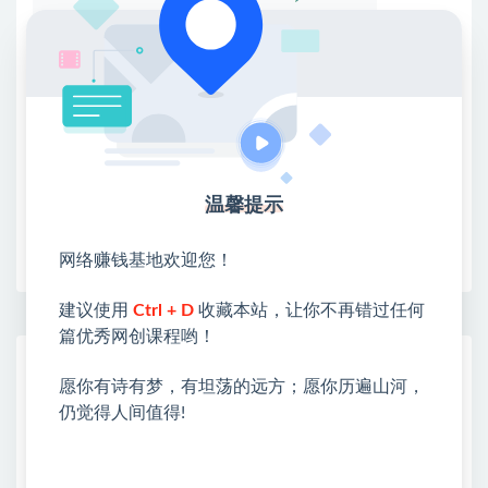
①：点击右上角【
】三个点
②：选择【在浏览器打开】
③：点击右上方【登录】领取
限时活动：注册新用户赠送VIP
温馨提示
收藏
海报
链接
网络赚钱基地欢迎您！
建议使用
Ctrl + D
收藏本站，让你不再错过任何
篇优秀网创课程哟！
网赚基地简介
愿你有诗有梦，有坦荡的远方；愿你历遍山河，
站长微信：无
仍觉得人间值得!
❤本站：本站整合多方资源站，主要面向互联网创业
类&副业类，资源丰富 物超所值。
❤能助您：找项目 + 低成本创业 + 减少信息差 + 见识