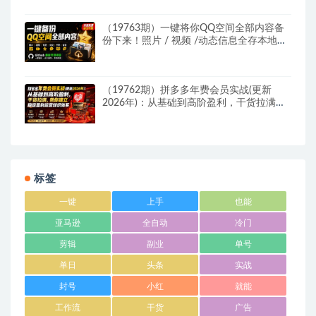
（19763期）一键将你QQ空间全部内容备
份下来！照片 / 视频 /动态信息全存本地，
Github最新开源项目 QzoneArchive
（19762期）拼多多年费会员实战(更新
2026年)：从基础到高阶盈利，干货拉满，
帮你建立稳定盈利运营知识体系
标签
一键
上手
也能
亚马逊
全自动
冷门
剪辑
副业
单号
单日
头条
实战
封号
小红
就能
工作流
干货
广告