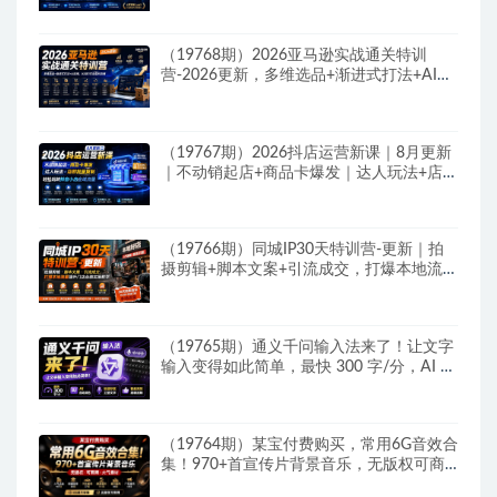
目落地全教程
（19768期）2026亚马逊实战通关特训
营-2026更新，多维选品+渐进式打法+AI应
用，从0到1打造盈利店铺
（19767期）2026抖店运营新课｜8月更新
｜不动销起店+商品卡爆发｜达人玩法+店群
批量复制｜轻松玩转抖音小店全域流量
（19766期）同城IP30天特训营-更新｜拍
摄剪辑+脚本文案+引流成交，打爆本地流量
提升门店业绩实操教学
（19765期）通义千问输入法来了！让文字
输入变得如此简单，最快 300 字/分，AI 自
动润色，说话秒变工整文字
（19764期）某宝付费购买，常用6G音效合
集！970+首宣传片背景音乐，无版权可商
用大气素材，分类清晰，高质量内容