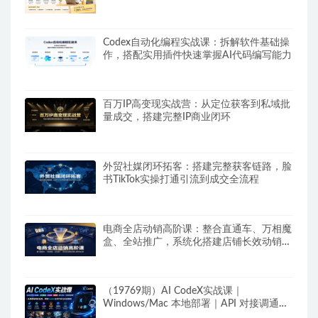
能搭建自动运行的智能体
Codex自动化编程实战课：拆解软件基础操
作，搭配实用插件快速掌握AI代码编写能力
百万IP高变现实战营：从定位获客到私域批
量成交，搭建完整IP商业闭环
外贸社媒闭环拓客：搭建完整获客链路，脸
书TikTok实操打通引流到成交全流程
电商全店动销高阶课：整合直通车、万相魔
盒、全站推广，系统化搭建店铺长效动销方
案
（19769期）AI CodeX实战课｜
Windows/Mac 本地部署｜API 对接调通｜
Skill 自制｜漫剧剪辑｜网站 VR 项目｜AI项