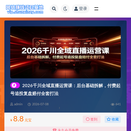
登录
全部
#
2026千川全域直播运营课：后台基础拆解，付费起
号追投复盘赔付全套打法
admin
2026-07-08
641
8.8
收藏
签到
¥
元宝
永久会员免费