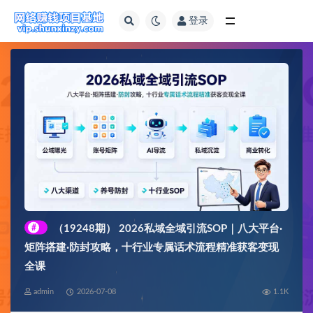
登录
全部
#
（19248期） 2026私域全域引流SOP｜八大平台·
矩阵搭建·防封攻略，十行业专属话术流程精准获客变现
全课
admin
2026-07-08
1.1K