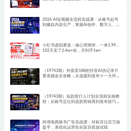
2026 AI短视频全流程实战课：从账号起号
到爆款内容生产，掌握AI创作、数字人、带
货变现全链路玩法
小红书虚拟赛道：做心理测评，一单1.99，
102天卖了2.4w+份，月到手1w+
（19743期）外面卖188的抖音AI伪记录片
赛道掘金全攻略；从选题到发布十一大环节
拆解，零基础也能做出高流量真实感内容
（19743期）短剧发行人计划全流程实操教
程；从账号定位到选剧剪辑再到发布技巧，
零基础也能快速上手出单
跨境电商脸书广告实战课：对标百位百万操
盘手，系统化运营告别盲目投放试错