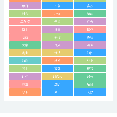
单日
头条
实战
封号
小红
就能
工作流
干货
广告
快手
批量
操作
收益
教你
教程
文案
月入
流量
淘宝
玩法
矩阵
短剧
精准
线上
脚本
节课
视频
让你
训练营
账号
赛道
进阶
项目
频带
风口
高效