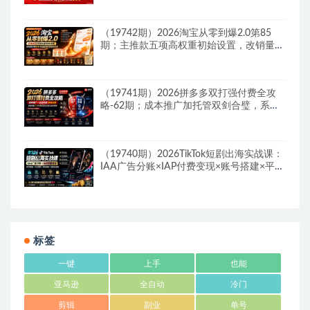
（19742期）2026淘宝从零到爆2.0第85
期；主推款五项高权重初始设置，改销量评
晒秒单快速破零积累基础权重
（19741期）2026拼多多双打强付费全攻
略-62期；成本推广加托管双剑合璧，系统
讲解7种付费玩法优劣势与选择策略
（19740期）2026TikTok短剧出海实战课：
IAA广告分账×IAP付费变现×账号搭建×平台
规则×双轨爆发×回款全流程
标签
一键
上手
也能
亚马逊
全自动
冷门
剪辑
副业
单号