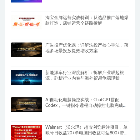
淘宝金牌运营实战特训：从选品推广落地爆
款打造，店铺运营全链路拆解
广告投产优化课：详解洗投产核心手法，落
地多场景投放提效增收方案
新能源车行业深度解析：拆解产业崛起根
源，剖析行业内卷与海外贸易争端现状
AI自动化电脑操控实战：ChatGPT搭配
Codex，一键指令远程自动操控电脑完成工
作
Walmart（沃尔玛）超市浏览标注项目，单
账号日收益20+单电脑日收益可达800+带分
佣机制