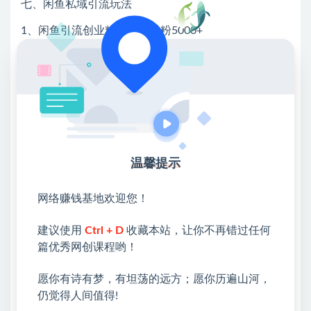
七、闲鱼私域引流玩法
1、闲鱼引流创业粉三个月进粉5000+
2、闲鱼付费玩法一超级擦亮
八、同城实体店私域引流玩法
1.抖音同城引流
2、小红书同城引流玩法
九、矩阵搭建相关教程
温馨提示
十、全平台引流思路/技巧
网络赚钱基地欢迎您！
1、"A种B问C收”引流是什么意思?
建议使用
Ctrl + D
收藏本站，让你不再错过任何
2、零基础两个小时引流单号500粉
篇优秀网创课程哟！
3、互推引流，保姆级教程!
愿你有诗有梦，有坦荡的远方；愿你历遍山河，
4、经久不衰的泛流量扩列玩法日引100粉
仍觉得人间值得!