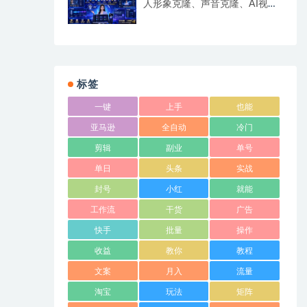
人形象克隆、声音克隆、AI视频
生成、文案改写、软件配置零基
础落地课
标签
一键
上手
也能
亚马逊
全自动
冷门
剪辑
副业
单号
单日
头条
实战
封号
小红
就能
工作流
干货
广告
快手
批量
操作
收益
教你
教程
文案
月入
流量
淘宝
玩法
矩阵