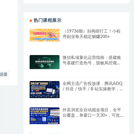
热门课程展示
（19736期）别再瞎打工！小程
序副业每天稳定躺赚200+
微信私域量化运营指南：搭建账
号基建打造热号，脱敏风控规避
运营各类高危风险
链接
全网主流广告投放课，腾讯ADQ
/ 抖音 / 快手 / B 站实操教学，
手把手教投手赚钱变现，全套变
现拆解稳定出单
外卖浏览全自动掘金项目，全平
台覆盖，单窗口一天30+，可批
量矩阵做，轻松日入500+