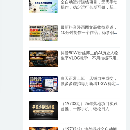
全自动运行賺钱项目，无需手动
操作，稳定运行长期可做，新手
副业首选
最新抖音漫画图文高收益赛道，
10分钟制作一个作品，稳拿创作
者伙伴计划收益
抖音80W粉丝博主的AI历史人物
生平VLOG教学，不用拍摄不用
露脸，AI帮你搞定，轻松解锁伙
伴计划+精选收益
白天正常上班，店铺自主成交，
做多多虚拟每月新增1-3W稳定
被动收入
（19733期）26年落地项目实践
首推，一部手机，轻松日入
500+，长期稳定
（19732期）海外游戏全自动搬