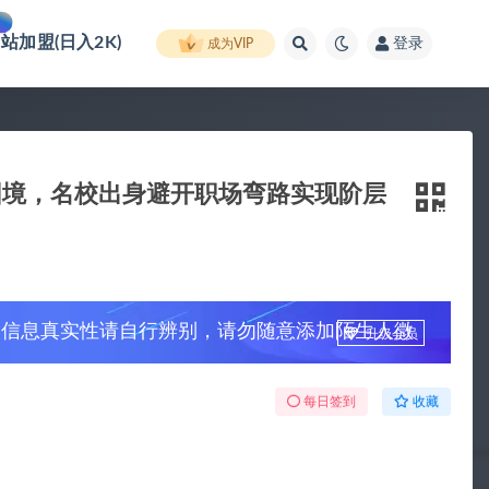
网站加盟(日入2K)
登录
成为VIP
困境，名校出身避开职场弯路实现阶层
，信息真实性请自行辨别，请勿随意添加陌生人微
升级会员
每日签到
收藏