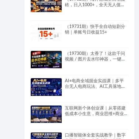
砖，日入1000+，全天无人值
守，绿色稳定！
（19731期）快手全自动短剧分
销｜单账号日收益15+
（19730期）太香了！这款千问
视频 / 图片去水印神器，一键搞
定烦人水印，本地完全免费，浏
览器拓展插件
AI+电商全域掘金实战课｜多平
台无人电商玩法、AI工具落地、
供应链合规、全域变现闭环全套
教程
互联网新个体创业课｜从零搭建
低成本小生意，商业思维+商业
模式+流量实战+个人成长全闭环
教程
口播智能体全套实战教学｜数字