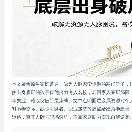
本文聚焦原生家庭普通、缺乏人脉家学资源的寒门学子，
多出身底层的孩子仅凭努力考入名校，却因家人圈层局限
年失业、难以突破阶层束缚。文中点明圈层亲属资源对个
对不善交际、缺少引路者、职业迷茫等痛点给出落地建议
道路，避开人际与职场深坑，不靠家庭助力实现自我逆袭