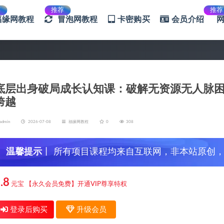
荐
推荐
推荐
福缘网教程
冒泡网教程
卡密购买
会员介绍
底层出身破局成长认知课：破解无资源无人脉
跨越
admin
2026-07-08
福缘网教程
0
308
温馨提示
丨 所有项目课程均来自互联网，非本站原创
信，谨防上当受骗！
.8
元宝
【永久会员免费】开通VIP尊享特权
登录后购买
升级会员