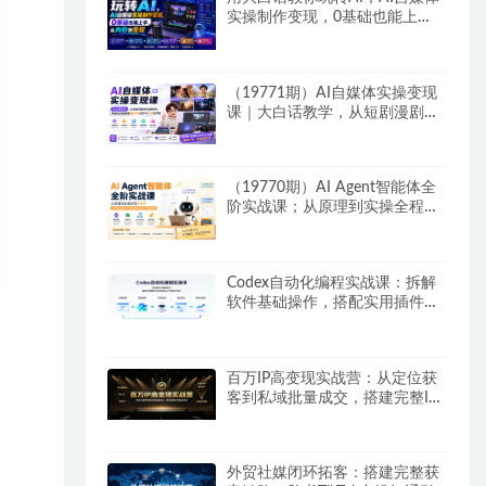
实操制作变现，0基础也能上
手，从内容到变现
（19771期）AI自媒体实操变现
课｜大白话教学，从短剧漫剧到
动画制作，零基础也能掌握爆款
内容创作与变现全流程
（19770期）AI Agent智能体全
阶实战课；从原理到实操全程手
把手，无需编程基础也能搭建自
动运行的智能体
Codex自动化编程实战课：拆解
软件基础操作，搭配实用插件快
速掌握AI代码编写能力
百万IP高变现实战营：从定位获
客到私域批量成交，搭建完整IP
商业闭环
外贸社媒闭环拓客：搭建完整获