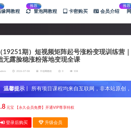
荐
推荐
推荐
福缘网教程
冒泡网教程
卡密购买
会员介绍
（19251期）短视频矩阵起号涨粉变现训练营
础无露脸稳涨粉落地变现全课
admin
2026-07-08
中创网教程
0
108
温馨提示
丨 所有项目课程均来自互联网，非本站原创
信，谨防上当受骗！
.8
元宝
【永久会员免费】开通VIP尊享特权
登录后购买
升级会员