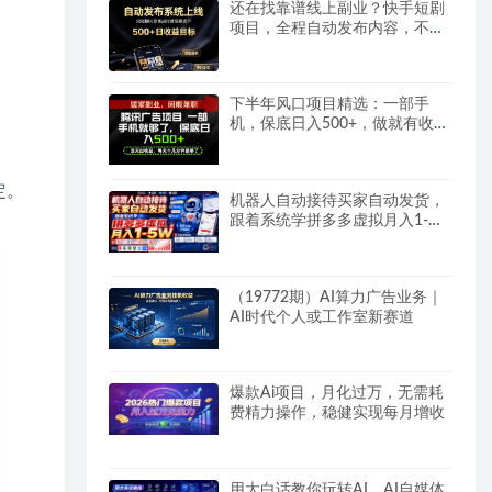
还在找靠谱线上副业？快手短剧
项目，全程自动发布内容，不用
熬夜做视频，轻松日入500+
下半年风口项目精选：一部手
机，保底日入500+，做就有收
益，长期稳定！
定。
机器人自动接待买家自动发货，
跟着系统学拼多多虚拟月入1-
5W
（19772期）AI算力广告业务｜
AI时代个人或工作室新赛道
爆款Ai项目，月化过万，无需耗
费精力操作，稳健实现每月增收
用大白话教你玩转AI，AI自媒体