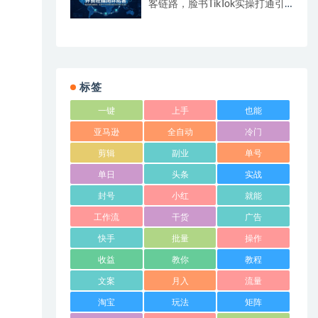
客链路，脸书TikTok实操打通引
流到成交全流程
标签
一键
上手
也能
亚马逊
全自动
冷门
剪辑
副业
单号
单日
头条
实战
封号
小红
就能
工作流
干货
广告
快手
批量
操作
收益
教你
教程
文案
月入
流量
淘宝
玩法
矩阵