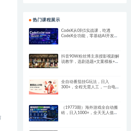
热门课程展示
CodeX从0到1实战课，吃透
CodeX全功能，零基础AI开发实
战，从部署到高阶项目一键落地
抖音90W粉丝博主亲授影视剧解
说教学，选剧选题+文案模板+AI
指令+剪辑配音+封面全流程变
现，解锁精选独家收益
全自动番茄挂G玩法，日入
300+，全程无需人工，一台电脑
即可开展
（19773期）海外游戏全自动搬
砖，日入1000+，全天无人值
万
守，绿色稳定！