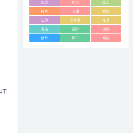
短剧
精准
线上
脚本
节课
视频
让你
训练营
账号
赛道
进阶
项目
频带
风口
高效
以干