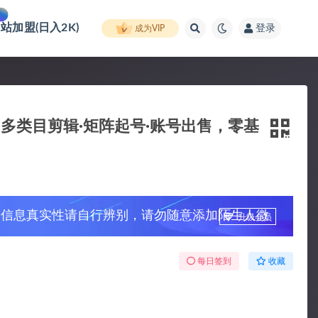
网站加盟(日入2K)
登录
成为VIP
｜多类目剪辑·矩阵起号·账号出售，零基
，信息真实性请自行辨别，请勿随意添加陌生人微
升级会员
每日签到
收藏