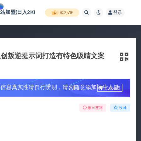
网站加盟(日入2K)
登录
成为VIP
独创叛逆提示词打造有特色吸睛文案
，信息真实性请自行辨别，请勿随意添加陌生人微
升级会员
每日签到
收藏