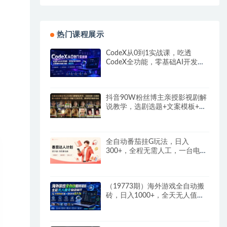
热门课程展示
CodeX从0到1实战课，吃透
CodeX全功能，零基础AI开发实
战，从部署到高阶项目一键落地
抖音90W粉丝博主亲授影视剧解
说教学，选剧选题+文案模板+AI
指令+剪辑配音+封面全流程变
现，解锁精选独家收益
全自动番茄挂G玩法，日入
300+，全程无需人工，一台电脑
即可开展
（19773期）海外游戏全自动搬
砖，日入1000+，全天无人值
守，绿色稳定！