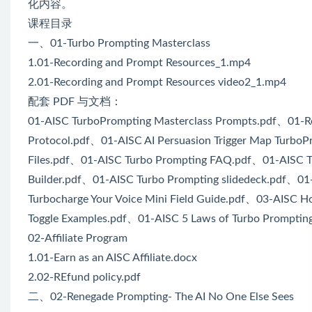
化内容。
课程目录
一、01-Turbo Prompting Masterclass
1.01-Recording and Prompt Resources_1.mp4
2.01-Recording and Prompt Resources video2_1.mp4
配套 PDF 与文档：
01-AISC TurboPrompting Masterclass Prompts.pdf、01-R
Protocol.pdf、01-AISC AI Persuasion Trigger Map TurboP
Files.pdf、01-AISC Turbo Prompting FAQ.pdf、01-AISC 
Builder.pdf、01-AISC Turbo Prompting slidedeck.pdf、01
Turbocharge Your Voice Mini Field Guide.pdf、03-AISC 
Toggle Examples.pdf、01-AISC 5 Laws of Turbo Prompting
02-Affiliate Program
1.01-Earn as an AISC Affiliate.docx
2.02-REfund policy.pdf
二、02-Renegade Prompting- The AI No One Else Sees