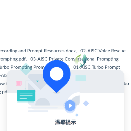
ecording and Prompt Resources.docx、02-AISC Voice Rescue
rompting.pdf、03-AISC Private Conversational Prompting
Turbo Prompting Prompt Deck.pdf、01-AISC Turbo Prompt
-AISC Turbo Prompting 3-Step Quickstart.pdf、02-AISC
How to Use the Turbo Prompt Engineer GPT.pdf、01-AISC Turbo
.pdf、02-AISC 25 Turbo Tone Plug Ins.pdf
温馨提示