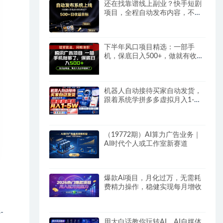
还在找靠谱线上副业？快手短剧
项目，全程自动发布内容，不用
熬夜做视频，轻松日入500+
下半年风口项目精选：一部手
机，保底日入500+，做就有收
益，长期稳定！
机器人自动接待买家自动发货，
跟着系统学拼多多虚拟月入1-
5W
（19772期）AI算力广告业务｜
AI时代个人或工作室新赛道
爆款Ai项目，月化过万，无需耗
费精力操作，稳健实现每月增收
-
用大白话教你玩转AI，AI自媒体