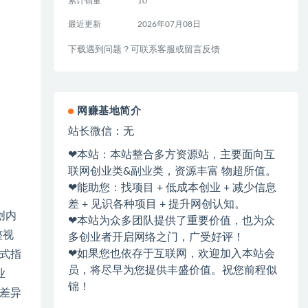
累计销量
10
最近更新
2026年07月08日
下载遇到问题？可联系客服或留言反馈
网赚基地简介
站长微信：无
❤本站：本站整合多方资源站，主要面向互
联网创业类&副业类，资源丰富 物超所值。
❤能助您：找项目 + 低成本创业 + 减少信息
差 + 见识各种项目 + 提升网创认知。
创内
❤本站为众多团队提供了重要价值，也为众
整视
多创业者开启网络之门，广受好评！
❤如果您也依存于互联网，欢迎加入本站会
话式指
员，将尽早为您提供丰盛价值。祝您前程似
业
锦！
造差异