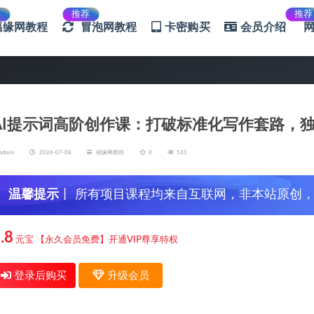
荐
推荐
推荐
福缘网教程
冒泡网教程
卡密购买
会员介绍
AI提示词高阶创作课：打破标准化写作套路，
admin
2026-07-08
福缘网教程
0
531
温馨提示
丨 所有项目课程均来自互联网，非本站原创
信，谨防上当受骗！
.8
元宝
【永久会员免费】开通VIP尊享特权
登录后购买
升级会员