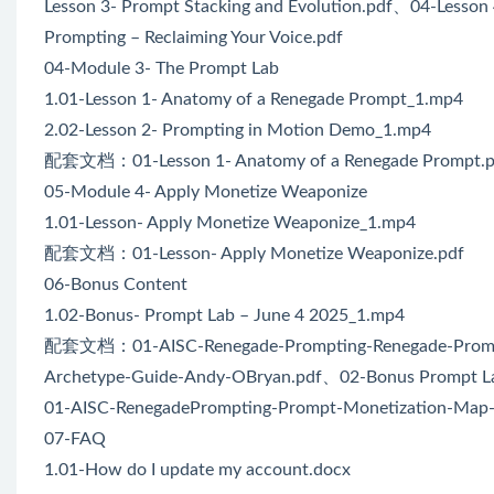
Lesson 3- Prompt Stacking and Evolution.pdf、04-Lesson 4
Prompting – Reclaiming Your Voice.pdf
04-Module 3- The Prompt Lab
1.01-Lesson 1- Anatomy of a Renegade Prompt_1.mp4
2.02-Lesson 2- Prompting in Motion Demo_1.mp4
配套文档：01-Lesson 1- Anatomy of a Renegade Prompt.pd
05-Module 4- Apply Monetize Weaponize
1.01-Lesson- Apply Monetize Weaponize_1.mp4
配套文档：01-Lesson- Apply Monetize Weaponize.pdf
06-Bonus Content
1.02-Bonus- Prompt Lab – June 4 2025_1.mp4
配套文档：01-AISC-Renegade-Prompting-Renegade-Prompt
Archetype-Guide-Andy-OBryan.pdf、02-Bonus Prompt L
01-AISC-RenegadePrompting-Prompt-Monetization-Map
07-FAQ
1.01-How do I update my account.docx