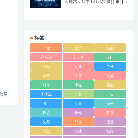
客链路，脸书TikTok实操打通引
流到成交全流程
标签
一键
上手
也能
亚马逊
全自动
冷门
剪辑
副业
单号
单日
头条
实战
封号
小红
就能
链接
工作流
干货
广告
快手
批量
操作
收益
教你
教程
文案
月入
流量
淘宝
玩法
矩阵