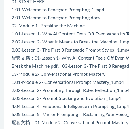
01-START HERE
1.01-Welcome to Renegade Prompting_1.mp4
2.01-Welcome to Renegade Prompting.docx
02-Module 1- Breaking the Machine
1.01-Lesson 1- Why AI Content Feels Off Even When Its 
2.02-Lesson 2- What It Means to Break the Machine_1.m
3.03-Lesson 3- The First 3 Renegade Prompt Styles _1.mp
配套文档：01-Lesson 1- Why AI Content Feels Off Even Whe
Break the Machine.pdf、03-Lesson 3- The First 3 Renegad
03-Module 2- Conversational Prompt Mastery
1.01-Module 2- Conversational Prompt Mastery_1.mp4
2.02-Lesson 2- Prompting Through Roles Reflection_1.mp
3.03-Lesson 3- Prompt Stacking and Evolution _1.mp4
4.04-Lesson 4- Emotional Intelligence in Prompting_1.mp4
5.05-Lesson 5- Mirror Prompting – Reclaiming Your Voice
配套文档：01-Module 2- Conversational Prompt Mastery.pd