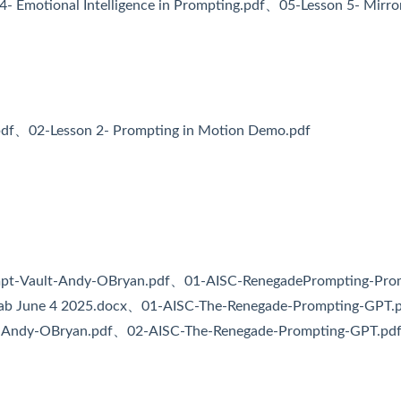
- Emotional Intelligence in Prompting.pdf、05-Lesson 5- Mirro
f、02-Lesson 2- Prompting in Motion Demo.pdf
-Vault-Andy-OBryan.pdf、01-AISC-RenegadePrompting-Pro
ab June 4 2025.docx、01-AISC-The-Renegade-Prompting-GPT
-Andy-OBryan.pdf、02-AISC-The-Renegade-Prompting-GPT.pd