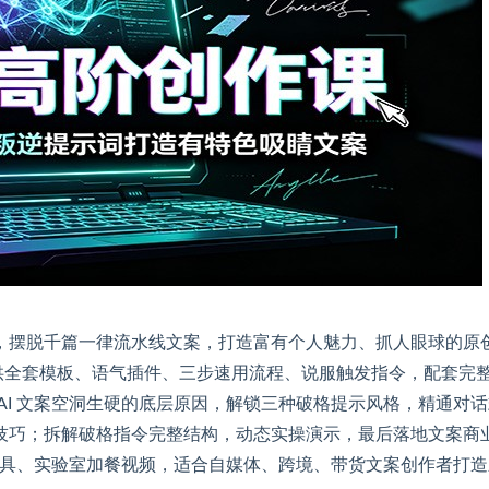
 固有生成规则，摆脱千篇一律流水线文案，打造富有个人魅力、抓人眼球的原
提供全套模板、语气插件、三步速用流程、说服触发指令，配套完
AI 文案空洞生硬的底层原因，解锁三种破格提示风格，精通对
技巧；拆解破格指令完整结构，动态实操演示，最后落地文案商
 工具、实验室加餐视频，适合自媒体、跨境、带货文案创作者打