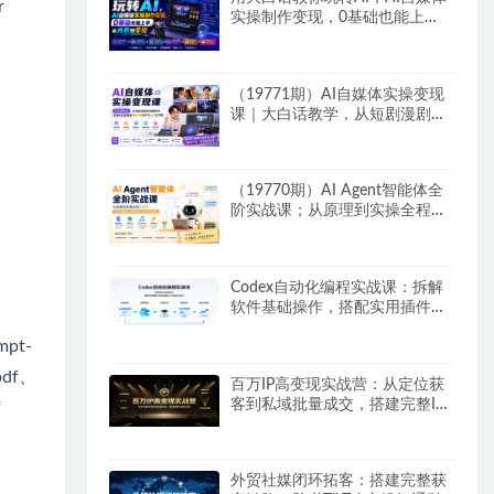
r
实操制作变现，0基础也能上
手，从内容到变现
（19771期）AI自媒体实操变现
课｜大白话教学，从短剧漫剧到
动画制作，零基础也能掌握爆款
内容创作与变现全流程
（19770期）AI Agent智能体全
阶实战课；从原理到实操全程手
把手，无需编程基础也能搭建自
动运行的智能体
Codex自动化编程实战课：拆解
软件基础操作，搭配实用插件快
速掌握AI代码编写能力
mpt-
.pdf、
百万IP高变现实战营：从定位获
客到私域批量成交，搭建完整IP
f
商业闭环
外贸社媒闭环拓客：搭建完整获