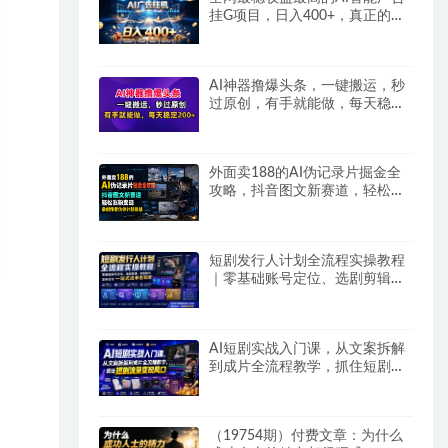
挂G项目，日入400+，真正的躺
賺项目
AI神器撸爆头条，一键搬运，秒
过原创，有手就能做，每天稳定
200+
外面卖188的AI伪记录片掘金全
攻略，抖音图文新赛道，轻松涨
粉变现，拿创作者伙伴计划收益
【文档】
短剧发行人计划全流程实操教程
｜零基础账号定位、选剧剪辑、
视频制作、发布优化一站式出单
变现课​
AI短剧实战入门课，从文案拆解
到成片全流程教学，抓住短剧流
量变现风口
（19754期）付费文章：为什么