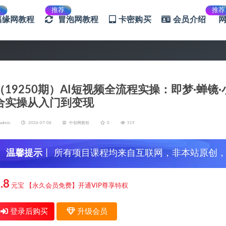
荐
推荐
推荐
福缘网教程
冒泡网教程
卡密购买
会员介绍
（19250期）AI短视频全流程实操：即梦·蝉镜·小
合实操从入门到变现
admin
2026-07-08
中创网教程
0
519
温馨提示
丨 所有项目课程均来自互联网，非本站原创
信，谨防上当受骗！
.8
元宝
【永久会员免费】开通VIP尊享特权
登录后购买
升级会员