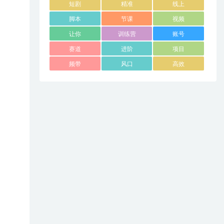
短剧
精准
线上
脚本
节课
视频
让你
训练营
账号
赛道
进阶
项目
频带
风口
高效