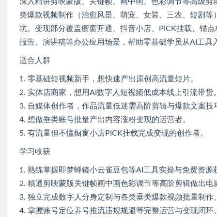
深入精讲剪映蒙版、关键帧、画中画、色彩调节等高级剪辑技
类爆款视频制作（治愈风景、萌宠、女装、三农、短剧等
坑。变现部分覆盖橱窗开通、抖音小店、PICK挂载、锚
报告、演讲稿等办公应用场景，帮助零基础学员从AI工具
适合人群
1. 零基础短视频新手，想快速产出原创高流量短片。
2. 实体店商家，想用AI数字人短视频低成本线上引流带货
3. 自媒体创作者，作品流量低迷需高阶剪辑与爆款文案技
4. 想做垂类账号批量产出内容涨粉变现的运营者。
5. 有流量但不懂橱窗小店PICK挂载完成变现的创作者。
学习收获
1. 熟练掌握即梦蝉镜小云雀豆包等AI工具实操与免费资源
2. 精通剪映蒙版关键帧画中画色彩调节等高阶剪辑做出电
3. 独立完成数字人分身定制与各类垂类爆款视频批量制作
4. 掌握账号定位养号推流违规规避等完整运营与变现闭环