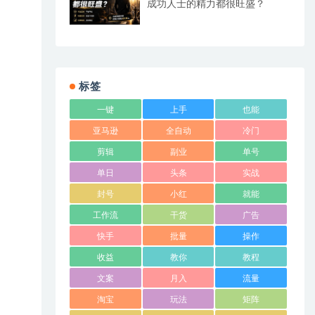
成功人士的精力都很旺盛？
标签
一键
上手
也能
亚马逊
全自动
冷门
剪辑
副业
单号
单日
头条
实战
封号
小红
就能
工作流
干货
广告
快手
批量
操作
收益
教你
教程
文案
月入
流量
淘宝
玩法
矩阵