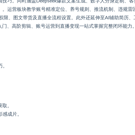
巧。同时涵盖Deepseek爆款文案生成、数字人分身定制、各
）。运营板块教学账号精准定位、养号规则、推流机制、违规雷
点权限、图文带货及直播全流程设置。此外还延伸至AI辅助简历、
入门、高阶剪辑、账号运营到直播变现一站式掌握完整闭环能力
。
巧。
获取。
影感成片。
。
。