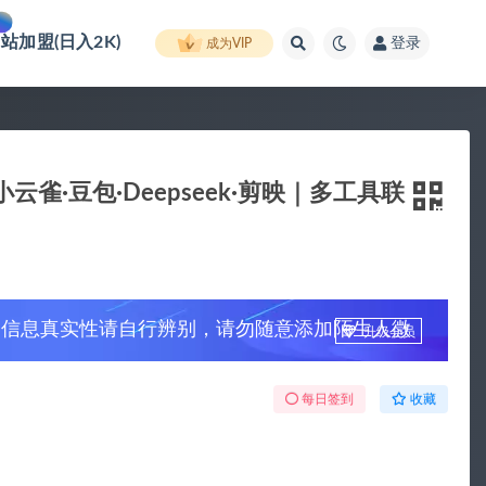
网站加盟(日入2K)
登录
成为VIP
云雀·豆包·Deepseek·剪映｜多工具联
，信息真实性请自行辨别，请勿随意添加陌生人微
升级会员
每日签到
收藏