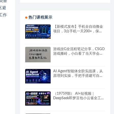
类垂
区避
工作
热门课程展示
。
【新模式发布】手机全自动撸金
项目，3台手机一天200+，保姆
级教程及全套工具
游戏挂G全流程笔记分享，CSGO
游戏搬砖，小白看了当天学会见
收益
AI Agent智能体全阶实战课，从
原理到实操，手把手搭建可自动
运行的AI Agent
（19759期） AI+短视频｜
DeepSeek即梦豆包小云雀全工具
教学，从账号定位到剪映剪辑，
零基础也能快速上手做爆款