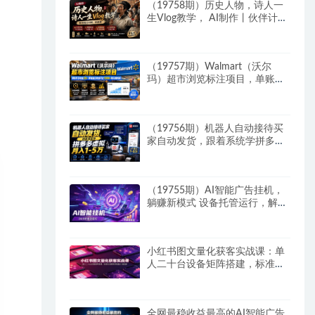
（19758期）历史人物，诗人一
生Vlog教学， AI制作丨伙伴计划
丨精选收益丨商单收徒 ，新领域
红利期，抓紧做
（19757期）Walmart（沃尔
玛）超市浏览标注项目，单账号
日收益20+ 单电脑日收益可达
1000+带分佣机制
（19756期）机器人自动接待买
家自动发货，跟着系统学拼多多
虚拟月入1-5万
（19755期）AI智能广告挂机，
躺赚新模式 设备托管运行，解放
双手持续变现
小红书图文量化获客实战课：单
人二十台设备矩阵搭建，标准化
流程高效批量引流获客
全网最稳收益最高的AI智能广告