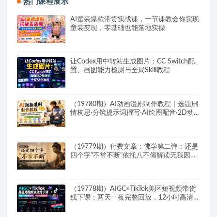
热门课程展示
AI童装爆款带货实战课，一节课教会你实现
童装变现，零基础也能落地实操
让Codex用中转站生成图片：CC Switch配
置、画图能力检测与全局Skill教程
（19780期）AI动画漫剧制作教程｜选题剧
情构思·分镜提示词撰写·AI绘图配音·2D动
画制作·剪映实操完成完整漫剧成片
（19779期）付费文章：佛学第二弹：还是
四个字“不常不断”依托八不偈解读无我因果
连续之理
（19778期）AIGC×TikTok美区短视频带货
线下课；两天一夜完整回放，12小时高清视
频收录头部操盘手全流程教学