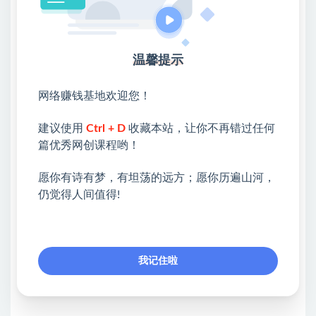
16.workbuddy项目预设1.mp4
17.workbuddy项目实操1.mp4
温馨提示
18.workbuddy项目实操研发2.mp4
19.项目调试和生成1.mp4
网络赚钱基地欢迎您！
20.配置调试与生成2.mp4
建议使用
Ctrl + D
收藏本站，让你不再错过任何
篇优秀网创课程哟！
💖课程资料【免费】领取教程💖
愿你有诗有梦，有坦荡的远方；愿你历遍山河，
①：点击右上角【
】三个点
仍觉得人间值得!
②：选择【在浏览器打开】
③：点击右上方【登录】领取
我记住啦
限时活动：注册新用户赠送VIP