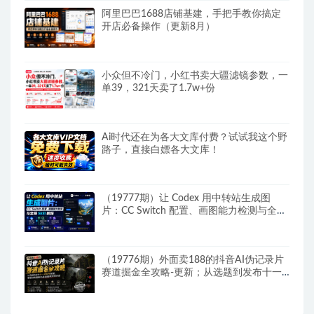
阿里巴巴1688店铺基建，手把手教你搞定
开店必备操作（更新8月）
小众但不冷门，小红书卖大疆滤镜参数，一
单39，321天卖了1.7w+份
Ai时代还在为各大文库付费？试试我这个野
路子，直接白嫖各大文库！
（19777期）让 Codex 用中转站生成图
片：CC Switch 配置、画图能力检测与全局
Skill 教程
（19776期）外面卖188的抖音AI伪记录片
赛道掘金全攻略-更新；从选题到发布十一
大环节拆解，零基础也能做出高流量真实感
内容