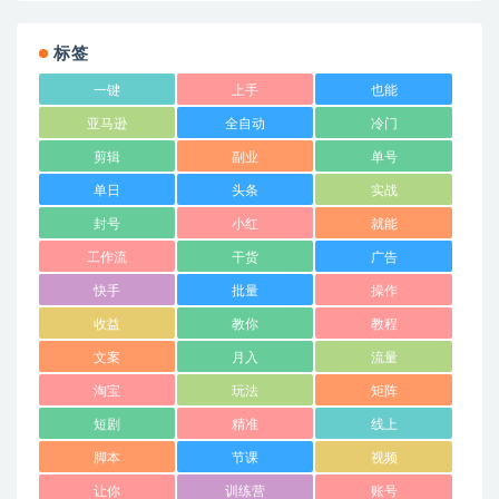
标签
一键
上手
也能
亚马逊
全自动
冷门
剪辑
副业
单号
单日
头条
实战
封号
小红
就能
工作流
干货
广告
快手
批量
操作
收益
教你
教程
文案
月入
流量
淘宝
玩法
矩阵
短剧
精准
线上
脚本
节课
视频
让你
训练营
账号