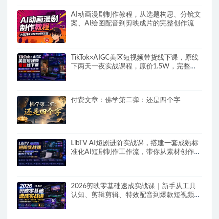
AI动画漫剧制作教程，从选题构思、分镜文
案、AI绘图配音到剪映成片的完整创作流
TikTok×AIGC美区短视频带货线下课，原线
下两天一夜实战课程，原价1.5W，完整收
录12小时高清授课视频
付费文章：佛学第二弹：还是四个字
LibTV AI短剧进阶实战课，搭建一套成熟标
准化AI短剧制作工作流，带你从素材创作走
向专业镜头叙事
2026剪映零基础速成实战课｜新手从工具
认知、剪辑剪辑、特效配音到爆款短视频完
整制作一站式教学