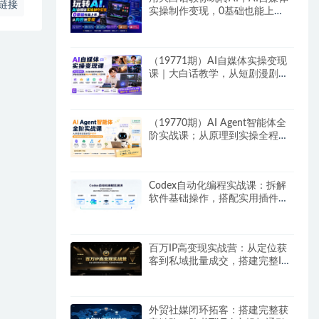
链接
实操制作变现，0基础也能上
手，从内容到变现
（19771期）AI自媒体实操变现
课｜大白话教学，从短剧漫剧到
动画制作，零基础也能掌握爆款
内容创作与变现全流程
（19770期）AI Agent智能体全
阶实战课；从原理到实操全程手
把手，无需编程基础也能搭建自
动运行的智能体
Codex自动化编程实战课：拆解
软件基础操作，搭配实用插件快
速掌握AI代码编写能力
百万IP高变现实战营：从定位获
客到私域批量成交，搭建完整IP
商业闭环
外贸社媒闭环拓客：搭建完整获