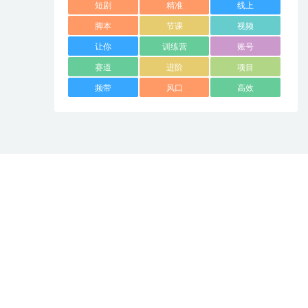
短剧
精准
线上
脚本
节课
视频
让你
训练营
账号
赛道
进阶
项目
频带
风口
高效