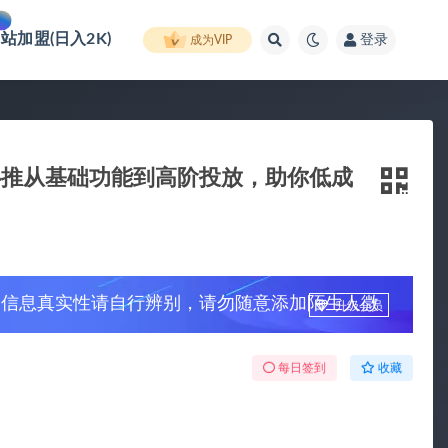
网站加盟(日入2K)
登录
成为VIP
心推从基础功能到高阶投放，助你低成
，信息真实性请自行辨别，请勿随意添加陌生人微
升级会员
每日签到
收藏