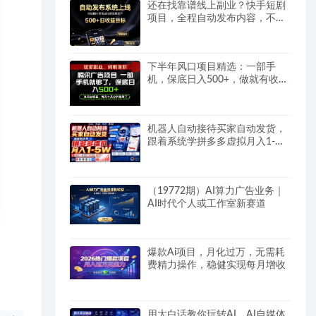
还在找靠谱线上副业？快手短剧
项目，全程自动发布内容，不用
熬夜做视频，轻松日入500+
下半年风口项目精选：一部手
机，保底日入500+，做就有收
益，长期稳定！
机器人自动接待买家自动发货，
跟着系统学拼多多虚拟月入1-
5W
（19772期）AI算力广告业务｜
AI时代个人或工作室新赛道
爆款Ai项目，月化过万，无需耗
费精力操作，稳健实现每月增收
用大白话教你玩转AI，AI自媒体