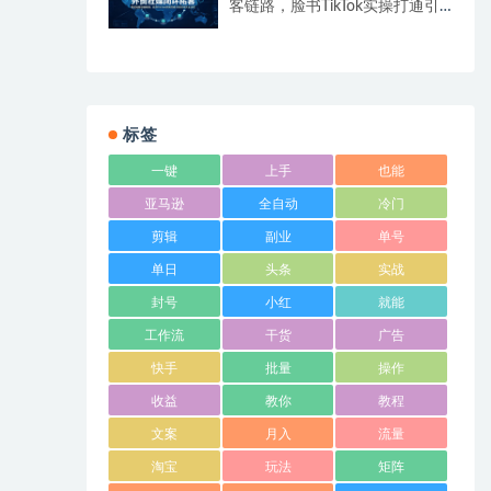
客链路，脸书TikTok实操打通引
流到成交全流程
标签
一键
上手
也能
亚马逊
全自动
冷门
剪辑
副业
单号
单日
头条
实战
封号
小红
就能
工作流
干货
广告
快手
批量
操作
收益
教你
教程
文案
月入
流量
淘宝
玩法
矩阵