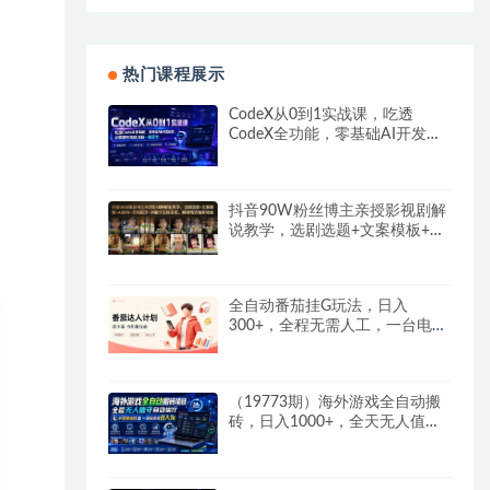
热门课程展示
CodeX从0到1实战课，吃透
CodeX全功能，零基础AI开发实
战，从部署到高阶项目一键落地
抖音90W粉丝博主亲授影视剧解
说教学，选剧选题+文案模板+AI
指令+剪辑配音+封面全流程变
现，解锁精选独家收益
全自动番茄挂G玩法，日入
300+，全程无需人工，一台电脑
即可开展
（19773期）海外游戏全自动搬
砖，日入1000+，全天无人值
守，绿色稳定！