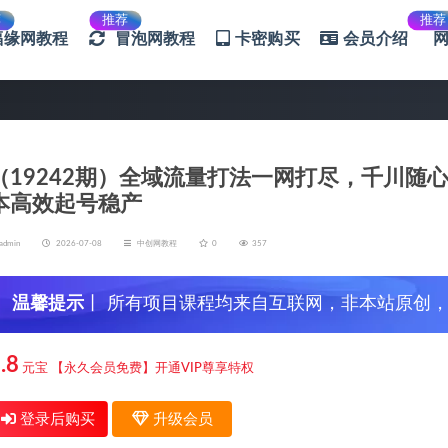
荐
推荐
推荐
福缘网教程
冒泡网教程
卡密购买
会员介绍
（19242期）全域流量打法一网打尽，千川随
本高效起号稳产
admin
2026-07-08
中创网教程
0
357
温馨提示
丨 所有项目课程均来自互联网，非本站原创
信，谨防上当受骗！
.8
元宝
【永久会员免费】开通VIP尊享特权
登录后购买
升级会员