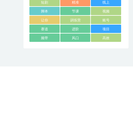
短剧
精准
线上
脚本
节课
视频
让你
训练营
账号
赛道
进阶
项目
频带
风口
高效