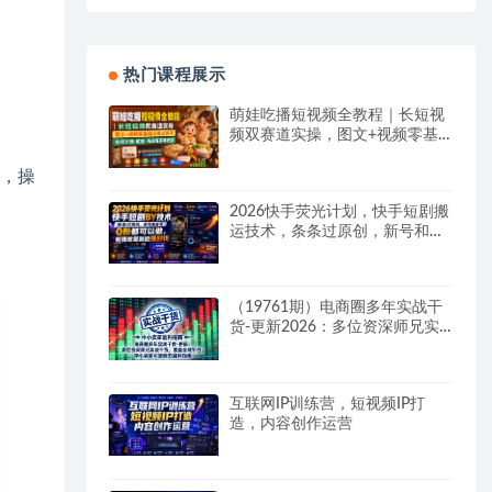
热门课程展示
萌娃吃播短视频全教程｜长短视
频双赛道实操，图文+视频零基
础保姆式教学，伙伴计划-收徒-
商单等多种变现方式
pp，操
2026快手荧光计划，快手短剧搬
运技术，条条过原创，新号和老
号0粉都可以做，有播放量就能
賺到钱
（19761期）电商圈多年实战干
货-更新2026：多位资深师兄实
战干货/覆盖全域平台，中小卖家
可复制的盈利指南
互联网IP训练营，短视频IP打
造，内容创作运营