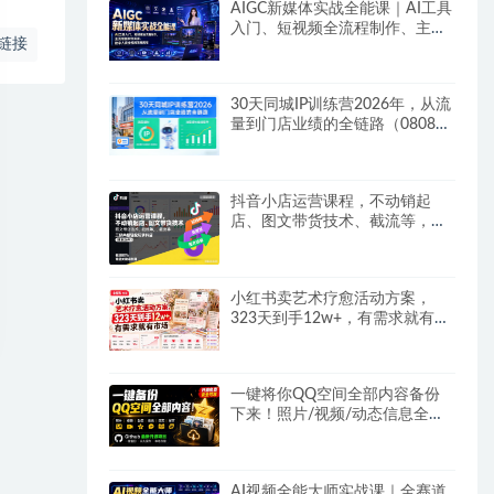
AIGC新媒体实战全能课｜AI工具
入门、短视频全流程制作、主流
链接
绘图软件实操、数字人商业视频
落地教程
30天同城IP训练营2026年，从流
量到门店业绩的全链路（0808更
新）
抖音小店运营课程，不动销起
店、图文带货技术、截流等，三
频共振轻松玩转抖店(更新26年
08月)
小红书卖艺术疗愈活动方案，
323天到手12w+，有需求就有市
场
一键将你QQ空间全部内容备份
下来！照片/视频/动态信息全存
本地，Github最新开源项目
QzoneArchive
AI视频全能大师实战课｜全赛道