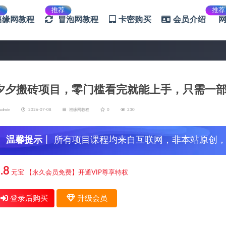
荐
推荐
推荐
福缘网教程
冒泡网教程
卡密购买
会员介绍
夕夕搬砖项目，零门槛看完就能上手，只需一部
admin
2026-07-08
福缘网教程
0
230
温馨提示
丨 所有项目课程均来自互联网，非本站原创
信，谨防上当受骗！
.8
元宝
【永久会员免费】开通VIP尊享特权
登录后购买
升级会员