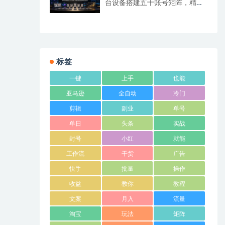
台设备搭建五十账号矩阵，精准
打造引流接单型流量账号
标签
一键
上手
也能
亚马逊
全自动
冷门
剪辑
副业
单号
单日
头条
实战
封号
小红
就能
工作流
干货
广告
快手
批量
操作
收益
教你
教程
文案
月入
流量
淘宝
玩法
矩阵