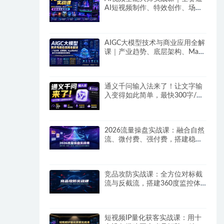
AI短视频制作、特效创作、场景
变现零基础全套教程
AIGC大模型技术与商业应用全解
课｜产业趋势、底层架构、MaaS
商业模式、全行业场景落地实战
教程
通义千问输入法来了！让文字输
入变得如此简单，最快300字/
分，AI自动润色，说话秒变工整
文字
2026流量操盘实战课：融合自然
流、微付费、强付费，搭建稳定
长效的带货流量体系
竞品攻防实战课：全方位对标截
流与反截流，搭建360度监控体
系抢占平台流量
短视频IP量化获客实战课：用十