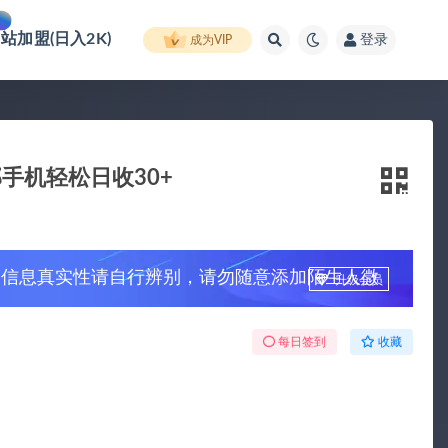
网站加盟(日入2K)
登录
成为VIP
手机轻松日收30+
，信息真实性请自行辨别，请勿随意添加陌生人微
升级会员
每日签到
收藏